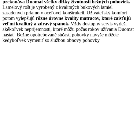
prekonáva Duomat všetky dĺžky životnosti bežných pohoviek.
Lamelový rošt je vyrobený z kvalitných bukových lamiel
zasadených priamo v oceľovej konštrukcii. Užívateľský komfort
potom vylepšujú
rôzne úrovne kvality matracov, ktoré zaisťujú
veľmi kvalitný a zdravý spánok.
Vždy dostupný servis vyrieši
akékoľvek nepríjemnosti, ktoré môžu počas rokov užívania Duomat
nastať. Bežne opotrebované súčasti pohovky navyše môžete
kedykoľvek vymeniť so službou obnovy pohovky.