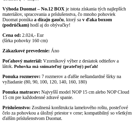
Výhoda Duomat – No.12 BOX
je istota získania tých najlepších
materiálov, spracovania a príslušenstva, čo mnoho pohoviek
Duomat ponúka
a dizajn gauču
, ktorý sa
v ďaka boxom
(podrúčkam)
hodí aj do obývačky!
Cena od:
2.024,- Eur
(šírka pohovky 160 cm)
Zákazkové prevedenie:
Áno
Poťahový materiál:
Vzorníkový výber z desiatok odtieňov a
látok.
Pohovka má snímateľný (prateľný) poťah!
Ponuka rozmerov:
7 rozmerov a ďalšie neštandardné šírky na
vyžiadanie (80, 90, 100, 120, 140, 160, 180)
Ponuka matracov:
Najvyšší model NOP 15 cm alebo NOP Cloud
15 cm pre každodenné zdravé spanie.
Príslušenstvo:
Zosilnená konštrukcia lamelového roštu, posteľové
čelo za pohovkou a úložný priestor v cene; kompatibilný so všetkým
ďalším príslušenstvom Duomat.