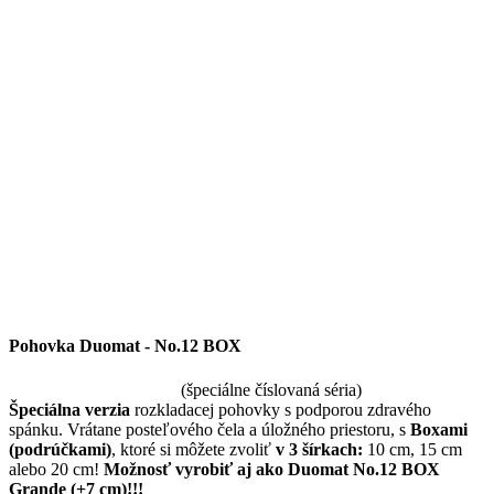
Pohovka Duomat - No.12 BOX
(špeciálne číslovaná séria)
Špeciálna verzia
rozkladacej pohovky s podporou zdravého
spánku. Vrátane posteľového čela a úložného priestoru, s
Boxami
(podrúčkami)
, ktoré si môžete zvoliť
v
3 šírkach:
10 cm, 15 cm
alebo 20 cm!
Možnosť vyrobiť aj ako Duomat No.12 BOX
Grande (+7 cm)!!!