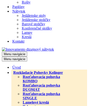
Rošty
Paplóny
Nábytok
Jedálenske stoly
Jedálenske stoličky
Barové stoličky
Konferenčné stolíky
Lampy
Kreslá
Kontakt
Menu navigácie
Menu navigácie
Úvod
Rozkladacie Pohovky Kolinger
Rozťahovacia pohovka
KOMBO
Rozťahovacia pohovka
DUOMAT
Rozťahovacia pohovka
SINGLE
Lamelové kreslá