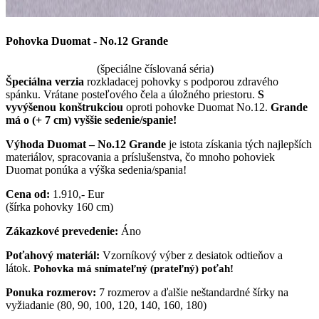
Pohovka Duomat - No.12 Grande
(špeciálne číslovaná séria)
Špeciálna verzia
rozkladacej pohovky s podporou zdravého
spánku. Vrátane posteľového čela a úložného priestoru.
S
vyvýšenou konštrukciou
oproti pohovke Duomat No.12.
Grande
má o (+ 7 cm) vyššie sedenie/spanie!
Výhoda Duomat – No.12 Grande
je istota získania tých najlepších
materiálov, spracovania a príslušenstva, čo mnoho pohoviek
Duomat ponúka a výška sedenia/spania!
Cena od:
1.910,- Eur
(šírka pohovky 160 cm)
Zákazkové prevedenie:
Áno
Poťahový materiál:
Vzorníkový výber z desiatok odtieňov a
látok.
Pohovka má snímateľný (prateľný) poťah!
Ponuka rozmerov:
7 rozmerov a ďalšie neštandardné šírky na
vyžiadanie (80, 90, 100, 120, 140, 160, 180)