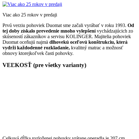
Viac ako 25 rokov v predaji
Prvú verziu pohoviek Duomat sme začali vyrábať v roku 1993.
Od
tej doby získalo prevedenie mnoho vylepšení
vychádzajúcich zo
skúseností zákazníkov a servisu KOLINGER. Majitelia pohoviek
Duomat oceňujú najmä
dlhovekú oceľovú konštrukciu, která
vydrží každodenné rozkladanie,
kvalitný matrac a možnosť
obnovy ktorejkoľvek časti pohovky.
VEĽKOSŤ (pre všetky varianty)
Celková dĺžka rozloženej pohovky vrátane operadla je 207 cm.