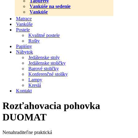
Taburety
Vankúše na sedenie
Vankúše
Matrace
Vankúše
Postele
Kvalitné postele
Rošty
Paplóny
Nábytok
Jedálenske stoly
Jedálenske stoličky
Barové stoličky
Konferenčné stolíky
Lampy
Kreslá
Kontakt
Rozťahovacia pohovka
DUOMAT
Nenahraditeľne praktická