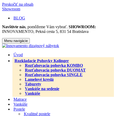
Preskočiť na obsah
Showroom
BLOG
Navštívte nás
, pomôžeme Vám vybrať.
SHOWROOM:
INNOVAMENTO, Pekná cesta 5, 831 54 Bratislava
Menu navigácie
Úvod
Rozkladacie Pohovky Kolinger
Rozťahovacia pohovka KOMBO
Rozťahovacia pohovka DUOMAT
Rozťahovacia pohovka SINGLE
Lamelové kreslá
Taburety
Vankúše na sedenie
Vankúše
Matrace
Vankúše
Postele
Kvalitné postele